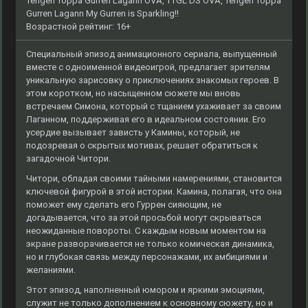
Tengen Toppa Gurren Lagann OVA, TTGL DS OVA, Tengen Toppa
Gurren Lagann My Gurren is Sparkling!!
Возрастной рейтинг: 16+
Специальный эпизод анимационного сериала, выпущенный
вместе с одноименной видеоигрой, предлагает зрителям
уникальную зарисовку о приключениях знакомых героев. В
этом коротком, но насыщенном сюжете мы вновь
встречаем Симона, который с тщанием ухаживает за своим
Лаганном, поддерживая его в идеальном состоянии. Его
усердие вызывает зависть у Камины, который, не
подозревая о скрытых мотивах, решает обратиться к
загадочной Читори.
Читори, обладая своими тайными намерениями, становится
ключевой фигурой в этой истории. Камина, полагая, что она
поможет ему сделать его Гуррен сияющим, не
догадывается, что за этой просьбой могут скрываться
неожиданные повороты. С каждым новым моментом на
экране разворачивается не только комическая динамика,
но и глубокая связь между персонажами, их амбициями и
желаниями.
Этот эпизод, наполненный юмором и яркими эмоциями,
служит не только дополнением к основному сюжету, но и