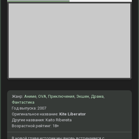
Жанр:
Аниме
,
OVA
,
Приключения
,
Экшен
,
Драма
,
Фантастика
Год выпуска: 2007
Оригинальное название:
Kite Liberator
Другие названия: Kaito Ribereita
Возрастной рейтинг: 18+
В новой главе истории мы вновь встречаемся с