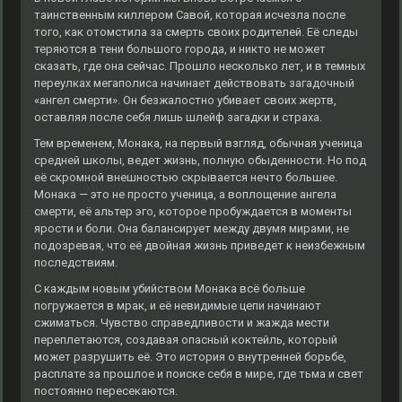
таинственным киллером Савой, которая исчезла после
того, как отомстила за смерть своих родителей. Её следы
теряются в тени большого города, и никто не может
сказать, где она сейчас. Прошло несколько лет, и в темных
переулках мегаполиса начинает действовать загадочный
«ангел смерти». Он безжалостно убивает своих жертв,
оставляя после себя лишь шлейф загадки и страха.
Тем временем, Монака, на первый взгляд, обычная ученица
средней школы, ведет жизнь, полную обыденности. Но под
её скромной внешностью скрывается нечто большее.
Монака — это не просто ученица, а воплощение ангела
смерти, её альтер эго, которое пробуждается в моменты
ярости и боли. Она балансирует между двумя мирами, не
подозревая, что её двойная жизнь приведет к неизбежным
последствиям.
С каждым новым убийством Монака всё больше
погружается в мрак, и её невидимые цепи начинают
сжиматься. Чувство справедливости и жажда мести
переплетаются, создавая опасный коктейль, который
может разрушить её. Это история о внутренней борьбе,
расплате за прошлое и поиске себя в мире, где тьма и свет
постоянно пересекаются.