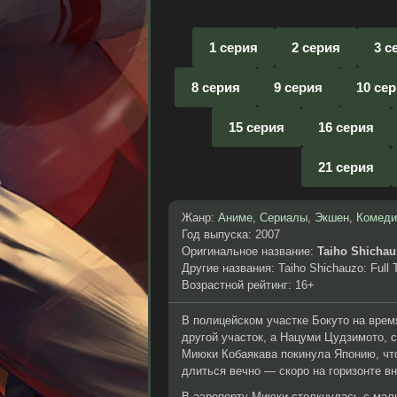
1 серия
2 серия
3 с
8 серия
9 серия
10 се
15 серия
16 серия
21 серия
Жанр:
Аниме
,
Сериалы
,
Экшен
,
Комеди
Год выпуска: 2007
Оригинальное название:
Taiho Shichau 
Другие названия: Taiho Shichauzo: Full T
Возрастной рейтинг: 16+
В полицейском участке Бокуто на врем
другой участок, а Нацуми Цудзимото, 
Миюки Кобаякава покинула Японию, чт
длиться вечно — скоро на горизонте в
В аэропорту Миюки столкнулась с мальч