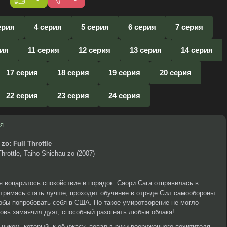
ерия
4 серия
5 серия
6 серия
7 серия
рия
11 серия
12 серия
13 серия
14 серия
17 серия
18 серия
19 серия
20 серия
22 серия
23 серия
24 серия
я
zo: Full Throttle
hrottle, Taiho Shichau zo (2007)
я воцарилось спокойствие и порядок. Саори Сага отправилась в
стремясь стать лучше, проходит обучение в отряде Сил самообороны.
обы попробовать себя в США. Но такое умиротворение не могло
новь замаячил дуэт, способный разогнать любые облака!
иком, который, к её ужасу, попал в руки вооруженного похитителя.