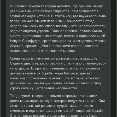
В мрачных закоулках города демонов, где границы между
реальностью и фантазией стираются, разворачивается
захватывающая история. В этом мире, где наука бессильна
перед необъяснимыми явлениями, собирается отряд,
наделенный особыми способностями, чтобы противостоять
надвигающимся угрозам. Главная героиня, Котоно Хаяма,
сирота, обитающая в монастыре, вместе с одноклассницей
Нацуки Сирафудзи, яркой поп-идолом, и загадочной Мисаки
Хидзири, сражающейся с призраками своего прошлого,
становится частью этой опасной миссии.
Среди хаоса и смятения появляются силы, жаждущие
Судного дня, и те, кто стремится спасти мир от неминуемой
катастрофы. Вопросы справедливости и зла становятся
центральными в их борьбе, когда Котоно встречает
мальчика с потерянной памятью. Эта встреча запускает
цепь событий, меняющих судьбы героев и ставящих под
угрозу само существование человечества.
Три девушки, каждая со своими секретами и страхами,
должны разгадать загадки, которые ведут их к истине. Они
стоят на грани, где решается судьба мира, и только
смелость и единство помогут им в этой непростой борьбе.
Это не просто история о сражении со злом, а глубокое