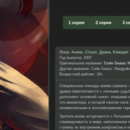
1 серия
2 серия
3 с
Жанр:
Аниме
,
Спэшл
,
Драма
,
Комедия
Год выпуска: 2007
Оригинальное название:
Code Geass: H
Другие названия: Code Geass: Hangyaku
Возрастной рейтинг: 18+
Специальные эпизоды аниме-сериала — 
драма переплетаются с личными судьба
дополняют основной сюжет, открывая 
это миниатюра, в которой сжатая сила
незамеченными в полнометражном сер
Зрители вновь встречаются с Лелушем 
справедливость в мире, наполненном 
глубину их внутренним конфликтам и о