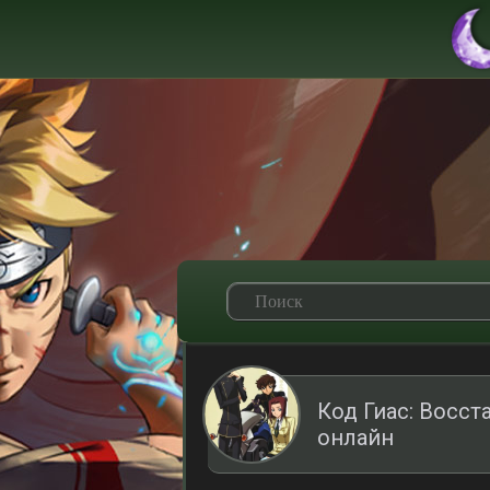
Код Гиас: Восс
онлайн