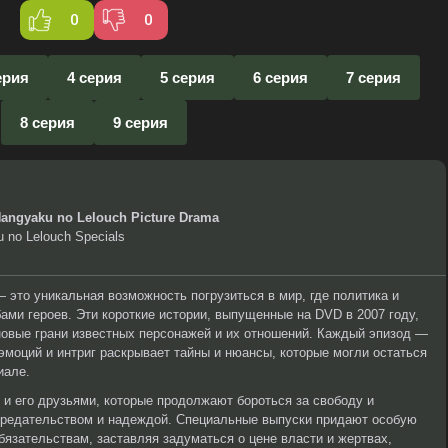
0
0
ерия
4 серия
5 серия
6 серия
7 серия
8 серия
9 серия
angyaku no Lelouch Picture Drama
 no Lelouch Specials
это уникальная возможность погрузиться в мир, где политика и
ми героев. Эти короткие истории, выпущенные на DVD в 2007 году,
новые грани известных персонажей и их отношений. Каждый эпизод —
 эмоций и интриг раскрывает тайны и нюансы, которые могли остаться
иале.
и его друзьями, которые продолжают бороться за свободу и
предательством и надеждой. Специальные выпуски придают особую
бязательствам, заставляя задуматься о цене власти и жертвах,