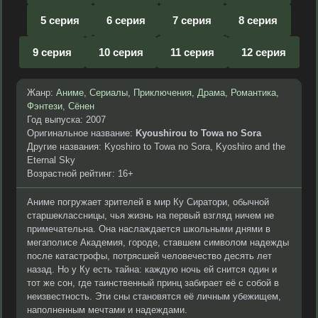
5 серия
6 серия
7 серия
8 серия
9 серия
10 серия
11 серия
12 серия
Жанр:
Аниме
,
Сериалы
,
Приключения
,
Драма
,
Романтика
,
Фэнтези
,
Сёнен
Год выпуска: 2007
Оригинальное название:
Kyoushirou to Towa no Sora
Другие названия: Kyoshiro to Towa no Sora, Kyoshiro and the
Eternal Sky
Возрастной рейтинг: 16+
Аниме погружает зрителей в мир Ку Сиратори, обычной
старшеклассницы, чья жизнь на первый взгляд ничем не
примечательна. Она наслаждается школьными днями в
мегаполисе Академия, городе, ставшем символом надежды
после катастрофы, потрясшей человечество десять лет
назад. Но у Ку есть тайна: каждую ночь ей снится один и
тот же сон, где таинственный принц забирает её с собой в
неизвестность. Эти сны становятся её личным убежищем,
наполненным мечтами и надеждами.