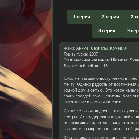
1 серия
2 серия
3 с
8 серия
9 се
Жанр:
Аниме
,
Сериалы
,
Комедия
Год выпуска: 2007
Оригинальное название:
Hidamari Sket
Возрастной рейтинг: 16+
Юно, мечтавшая о поступлении в прес
мечту. Однако радость от достижения 
родной дом и семью. Это новое начал
своих соседей по общежитию. Хотя они
стремление к самовыражению.
Среди её новых подруг — второкурсниц
сестры. Их поддержка и дружелюбие по
гиперактивная одноклассница, с котор
взглядом на мир, делает жизнь в обще
Юно начинает знакомиться с колоритн