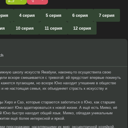
ерия
4 серия
5 серия
6 серия
7 серия
рия
10 серия
11 серия
12 серия
ch
тижную школу искусств Ямабуки, наконец-то осуществила свою
цели вскоре смешивается с тревогой: ей предстоит впервые покинуть
о кажется пугающим, но вскоре Юно находит утешение в обществе
 и не настоящая семья, их объединяет страсть к искусству и
ы Хиро и Саэ, которые стараются заботиться о Юно, как старшие
могают Юно адаптироваться к новой жизни. А ещё есть Мияко, её
ой Юно быстро находит общий язык. Мияко, обладая уникальным
житии ещё более интересной и яркой.
ыми персонажами, населяющими их мир: эксцентричной хозяйкой,