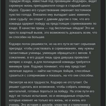
Торадзи Исида, известный под прозвищем «Кодзиро», ведет
скромную жизнь преподавателя кэндо в старшей школе
Муроэ. Однако его существование омрачает постоянное
чувство голода. Внезапно ему выпадает шанс изменить
свою судьбу: он спорит с давним другом о том, что его
команда одержит победу на предстоящих соревнованиях по
кэндо. В качестве приза — год бесплатных обедов! Это не
просто азартный вызов, это возможность доказать всем, что
он способен на большее.
Кодзиро полон решимости, но на его пути встает серьезная
преграда: чтобы участвовать в соревнованиях, ему нужны
талантливые ученицы, умеющие обращаться с мечом. К
сожалению, в его додзё лишь одна девушка проявляет
интерес к кэндо, а для полноценной команды требуется
минимум трое. Кодзиро понимает, что ему предстоит
нелегкая задача — найти настоящих бойцов, способных
сразиться с соперниками и показать, на что они способны.
Несмотря на все трудности, Кодзиро не отступает. Он
решает сделать все возможное, чтобы собрать команду
мечтателей, готовых бороться за победу. На этом пути его
ждут не только испытания, но и неожиданные открытия,
которые изменят не только его жизнь, но и жизнь его
учениц. Это история о дружбе, упорстве и стремлении к