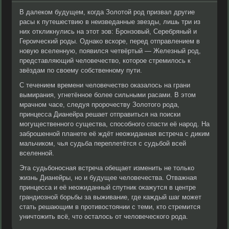
В далеком будущем, когда Золотой род призвал другие
расы к путешествию в неизведанные звезды, лишь три из
них откликнулись на этот зов: Бронзовый, Серебряный и
Героический роды. Однако вскоре, перед отправлением в
новую вселенную, появился четвёртый — Железный род,
представляющий человечество, которое стремилось к
звёздам по своему собственному пути.
С течением времени человечество оказалось на грани
вымирания, угнетённое более сильными расами. В этом
мрачном часе, следуя пророчеству Золотого рода,
принцесса Дианейра решает отправиться на поиски
могущественного существа, способного спасти её народ. На
заброшенной планете её ждёт неожиданная встреча с диким
мальчиком, чья судьба переплетётся с судьбой всей
вселенной.
Эта судьбоносная встреча обещает изменить не только
жизнь Дианейры, но и будущее человечества. Отважная
принцесса и её неожиданный спутник окажутся в центре
грандиозной борьбы за выживание, где каждый шаг может
стать решающим в противостоянии с теми, кто стремится
уничтожить всё, что осталось от человеческого рода.