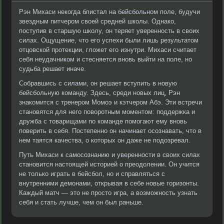
Рэн Михаси некогда блистал на бейсбольном поле, будучи
звездным питчером своей средней школы. Однако,
поступив в старшую школу, он теряет уверенность в своих
силах. Ощущение, что его успехи были лишь результатом
отцовской протекции, гложет его изнутри. Михаси считает
себя неудачником и стесняется вновь выйти на поле, но
судьба решает иначе.
Собравшись с силами, он решает вступить в новую
бейсбольную команду. Здесь, среди новых лиц, Рэн
знакомится с тренером Момоэ и кэтчером Абэ. Эти встречи
становятся для него поворотным моментом: поддержка и
дружба с товарищами по команде помогают ему вновь
поверить в себя. Постепенно он начинает осознавать, что в
нем таятся качества, о которых он даже не подозревал.
Путь Михаси к самосознанию и уверенности в своих силах
становится настоящей историей о преодолении. Он учится
не только играть в бейсбол, но и справляться с
внутренними демонами, открывая в себе новые горизонты.
Каждый матч — это не просто игра, а возможность узнать
себя и стать лучше, чем он был раньше.