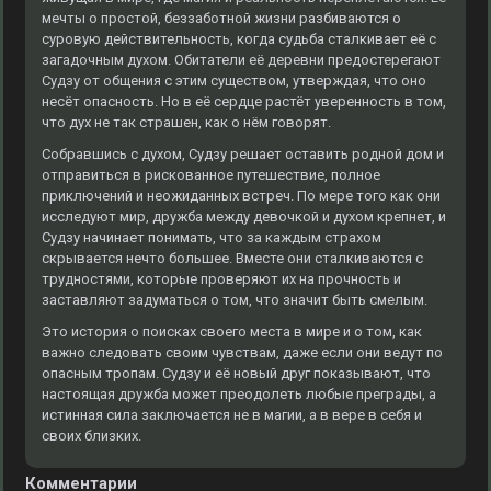
мечты о простой, беззаботной жизни разбиваются о
суровую действительность, когда судьба сталкивает её с
загадочным духом. Обитатели её деревни предостерегают
Судзу от общения с этим существом, утверждая, что оно
несёт опасность. Но в её сердце растёт уверенность в том,
что дух не так страшен, как о нём говорят.
Собравшись с духом, Судзу решает оставить родной дом и
отправиться в рискованное путешествие, полное
приключений и неожиданных встреч. По мере того как они
исследуют мир, дружба между девочкой и духом крепнет, и
Судзу начинает понимать, что за каждым страхом
скрывается нечто большее. Вместе они сталкиваются с
трудностями, которые проверяют их на прочность и
заставляют задуматься о том, что значит быть смелым.
Это история о поисках своего места в мире и о том, как
важно следовать своим чувствам, даже если они ведут по
опасным тропам. Судзу и её новый друг показывают, что
настоящая дружба может преодолеть любые преграды, а
истинная сила заключается не в магии, а в вере в себя и
своих близких.
Комментарии