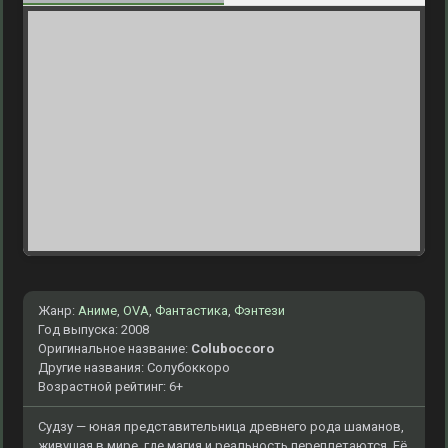
Жанр:
Аниме
,
OVA
,
Фантастика
,
Фэнтези
Год выпуска: 2008
Оригинальное название:
Coluboccoro
Другие названия: Солубоккоро
Возрастной рейтинг: 6+
Судзу — юная представительница древнего рода шаманов,
живущая в мире, где магия и реальность переплетаются. Её