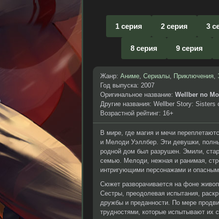
1 серия
2 серия
3 с
8 серия
9 серия
Жанр:
Аниме
,
Сериалы
,
Приключения
,
Год выпуска: 2007
Оригинальное название:
Wellber no Mon
Другие названия: Wellber Story: Sisters 
Возрастной рейтинг: 16+
В мире, где магия и мечи переплетают
и Мелоди Уэллбер. Эти девушки, полны
родной дом был разрушен. Эмили, стар
семью. Мелоди, нежная и ранимая, стр
интригующими персонажами и опасными
Сюжет разворачивается на фоне живопи
Сестры, преодолевая испытания, раскр
дружбы и преданности. По мере продв
трудностями, которые испытывают их с