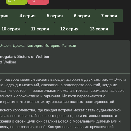
ерия
4 серия
5 серия
6 серия
7 серия
10 серия
11 серия
12 серия
13 серия
Экшен
,
Драма
,
Комедия
,
История
,
Фэнтези
ogatari: Sisters of Wellber
of Wellber
ся, разворачивается захватывающая история о двух сестрах — Эмили
е надежд и мечтаний, оказались в водовороте событий, когда их
шая из сестер, — решительная и смелая, готовая сражаться за свою
емится к спокойствию и гармонии. Их пути пересекаются с
 врагами, что делает их путешествие полным неожиданностей.
сного королевства, где каждая встреча может стать судьбоносной.
ывают не только тайны своего прошлого, но и истинные ценности
ижения к своей цели они сталкиваются с моральными дилеммами и
вязь, но не разрывают её. Каждая новая глава их приключений