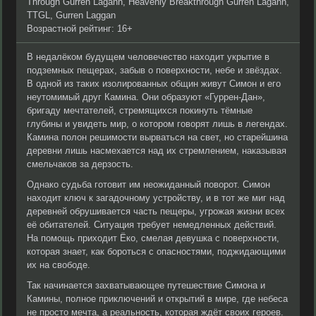
Through Gurren Lagann, Heavenly Breakthrough Gurren Lagann,
TTGL, Gurren Laggan
Возрастной рейтинг: 16+
В недалёком будущем человечество находит укрытие в
подземных пещерах, забыв о поверхности, небе и звёздах.
В одной из таких изолированных общин живут Симон и его
неутомимый друг Камина. Они образуют «Гуррен-Дан»,
бригаду мечтателей, стремящихся покинуть тёмные
глубины и увидеть мир, о котором говорят лишь в легендах.
Камина полон решимости вырваться на свет, но старейшина
деревни лишь насмехается над их стремлением, наказывая
смельчаков за дерзость.
Однако судьба готовит им неожиданный поворот. Симон
находит ключ к загадочному устройству, и в тот же миг над
деревней обрушивается часть пещеры, угрожая жизни всех
её обитателей. Ситуация требует немедленных действий.
На помощь приходит Ёко, смелая девушка с поверхности,
которая знает, как бороться с опасностями, поджидающими
их на свободе.
Так начинается захватывающее путешествие Симона и
Камины, полное приключений и открытий в мире, где небеса
не просто мечта, а реальность, которая ждёт своих героев.