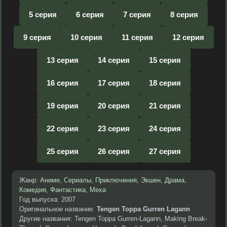
5 серия
6 серия
7 серия
8 серия
9 серия
10 серия
11 серия
12 серия
13 серия
14 серия
15 серия
16 серия
17 серия
18 серия
19 серия
20 серия
21 серия
22 серия
23 серия
24 серия
25 серия
26 серия
27 серия
Жанр:
Аниме
,
Сериалы
,
Приключения
,
Экшен
,
Драма
,
Комедия
,
Фантастика
,
Меха
Год выпуска: 2007
Оригинальное название:
Tengen Toppa Gurren Lagann
Другие названия: Tengen Toppa Gurren-Lagann, Making Break-