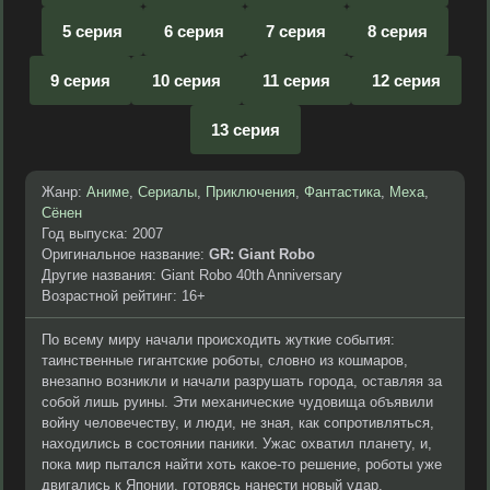
5 серия
6 серия
7 серия
8 серия
9 серия
10 серия
11 серия
12 серия
13 серия
Жанр:
Аниме
,
Сериалы
,
Приключения
,
Фантастика
,
Меха
,
Сёнен
Год выпуска: 2007
Оригинальное название:
GR: Giant Robo
Другие названия: Giant Robo 40th Anniversary
Возрастной рейтинг: 16+
По всему миру начали происходить жуткие события:
таинственные гигантские роботы, словно из кошмаров,
внезапно возникли и начали разрушать города, оставляя за
собой лишь руины. Эти механические чудовища объявили
войну человечеству, и люди, не зная, как сопротивляться,
находились в состоянии паники. Ужас охватил планету, и,
пока мир пытался найти хоть какое-то решение, роботы уже
двигались к Японии, готовясь нанести новый удар.