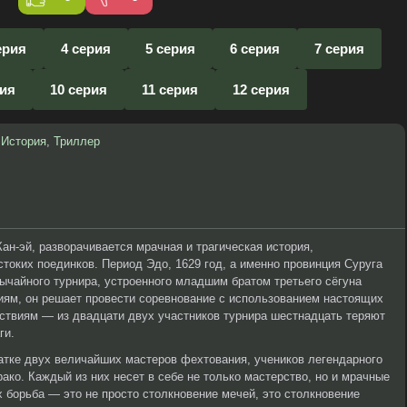
ерия
4 серия
5 серия
6 серия
7 серия
рия
10 серия
11 серия
12 серия
,
История
,
Триллер
ан-эй, разворачивается мрачная и трагическая история,
токих поединков. Период Эдо, 1629 год, а именно провинция Суруга
бычайного турнира, устроенного младшим братом третьего сёгуна
иям, он решает провести соревнование с использованием настоящих
ствиям — из двадцати двух участников турнира шестнадцать теряют
ги.
атке двух величайших мастеров фехтования, учеников легендарного
ако. Каждый из них несет в себе не только мастерство, но и мрачные
х борьба — это не просто столкновение мечей, это столкновение