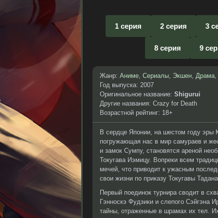
1 серия
2 серия
3 с
8 серия
9 се
Жанр:
Аниме
,
Сериалы
,
Экшен
,
Драма
Год выпуска: 2007
Оригинальное название:
Shigurui
Другие названия: Crazy for Death
Возрастной рейтинг: 18+
В сердце Японии, на шестом году эры К
погружающая нас в мир самураев и жес
и замок Сумпу, становятся ареной нео
Токугава Иэмицу. Вопреки всем традиц
мечей, что приводит к ужасным послед
свои жизни по приказу Токугавы Тадана
Первый поединок турнира сводит в схв
Гэнноскэ Фудзики и слепого Сэйгэна Ир
тайны, отраженные в шрамах их тел. И