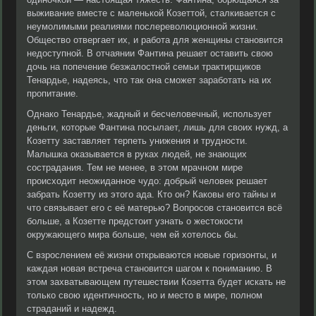
выживание вместе с маленькой Козеттой, сталкивается с
неумолимыми реалиями послереволюционной жизни.
Общество отвергает их, и работа для женщины становится
недоступной. В отчаянии Фантина решает оставить свою
дочь на попечение безжалостной семьи трактирщиков
Тенардье, надеясь, что так она сможет заработать на их
пропитание.
Однако Тенардье, жадный и бесчеловечный, использует
деньги, которые Фантина посылает, лишь для своих нужд, а
Козетту заставляет терпеть унижения и трудности.
Малышка оказывается в руках людей, не знающих
сострадания. Тем не менее, в этом мрачном мире
происходит неожиданное чудо: добрый человек решает
забрать Козетту из этого ада. Кто он? Каковы его тайны и
что связывает его с её матерью? Вопросов становится всё
больше, а Козетте предстоит узнать о жестокости
окружающего мира больше, чем ей хотелось бы.
С взрослением её жизни открываются новые горизонты, и
каждая новая встреча становится шагом к пониманию. В
этом захватывающем путешествии Козетта будет искать не
только свою идентичность, но и место в мире, полном
страданий и надежд.