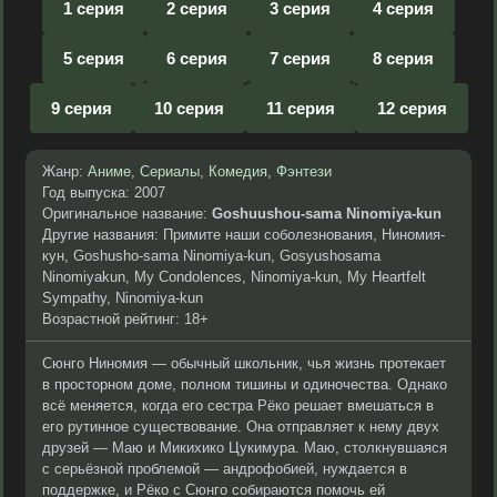
1 серия
2 серия
3 серия
4 серия
5 серия
6 серия
7 серия
8 серия
9 серия
10 серия
11 серия
12 серия
Жанр:
Аниме
,
Сериалы
,
Комедия
,
Фэнтези
Год выпуска: 2007
Оригинальное название:
Goshuushou-sama Ninomiya-kun
Другие названия: Примите наши соболезнования, Ниномия-
кун, Goshusho-sama Ninomiya-kun, Gosyushosama
Ninomiyakun, My Condolences, Ninomiya-kun, My Heartfelt
Sympathy, Ninomiya-kun
Возрастной рейтинг: 18+
Сюнго Ниномия — обычный школьник, чья жизнь протекает
в просторном доме, полном тишины и одиночества. Однако
всё меняется, когда его сестра Рёко решает вмешаться в
его рутинное существование. Она отправляет к нему двух
друзей — Маю и Микихико Цукимура. Маю, столкнувшаяся
с серьёзной проблемой — андрофобией, нуждается в
поддержке, и Рёко с Сюнго собираются помочь ей