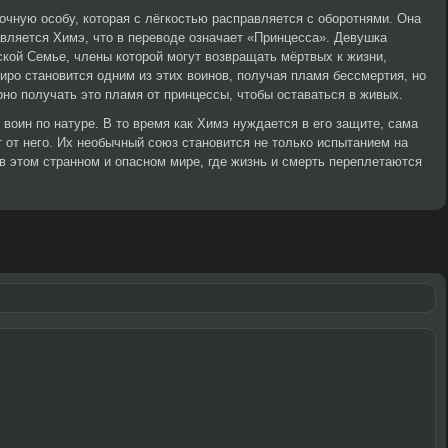
дочную особу, которая с лёгкостью расправляется с оборотнями. Она
авляется Химэ, что в переводе означает «Принцесса». Девушка
ской Семье, члены которой могут возвращать мёртвых к жизни,
иро становится одним из этих воинов, получая пламя бессмертия, но
но получать это пламя от принцессы, чтобы оставаться в живых.
 воин по натуре. В то время как Химэ нуждается в его защите, сама
т от него. Их необычный союз становится не только испытанием на
 в этом странном и опасном мире, где жизнь и смерть переплетаются