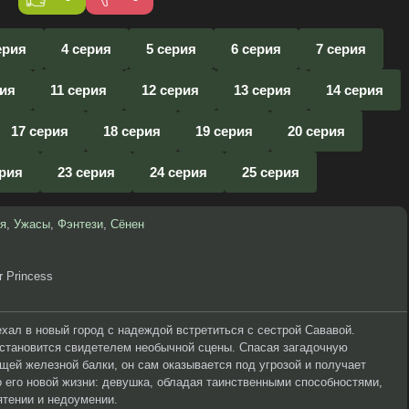
ерия
4 серия
5 серия
6 серия
7 серия
рия
11 серия
12 серия
13 серия
14 серия
17 серия
18 серия
19 серия
20 серия
ерия
23 серия
24 серия
25 серия
я
,
Ужасы
,
Фэнтези
,
Сёнен
r Princess
ал в новый город с надеждой встретиться с сестрой Сававой.
 становится свидетелем необычной сцены. Спасая загадочную
щей железной балки, он сам оказывается под угрозой и получает
о его новой жизни: девушка, обладая таинственными способностями,
ятении и недоумении.