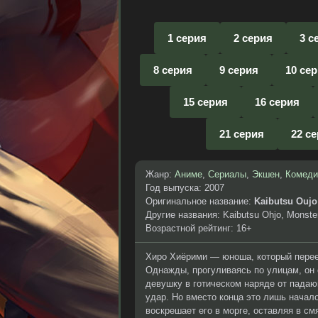
1 серия
2 серия
3 с
8 серия
9 серия
10 се
15 серия
16 серия
21 серия
22 с
Жанр:
Аниме
,
Сериалы
,
Экшен
,
Комеди
Год выпуска: 2007
Оригинальное название:
Kaibutsu Oujo
Другие названия: Kaibutsu Ohjo, Monste
Возрастной рейтинг: 16+
Хиро Хиёрими — юноша, который переех
Однажды, прогуливаясь по улицам, он
девушку в готическом наряде от падаю
удар. Но вместо конца это лишь начал
воскрешает его в морге, оставляя в см