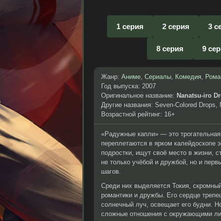
1 серия
2 серия
3 с
8 серия
9 се
Жанр:
Аниме
,
Сериалы
,
Комедия
,
Рома
Год выпуска: 2007
Оригинальное название:
Nanatsu-iro D
Другие названия: Seven-Colored Drops, 
Возрастной рейтинг: 16+
«Радужные капли» — это трогательная 
переплетаются в ярком калейдоскопе э
подростки, ищут своё место в жизни, 
не только учёбой и дружбой, но и пер
шагов.
Среди них выделяется Токия, скромный
романтики и дружбы. Его сердце трепе
солнечный луч, освещает его будни. Но
сложные отношения с окружающими лиш