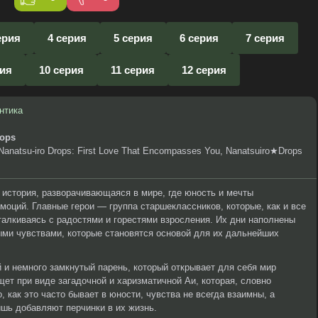
ерия
4 серия
5 серия
6 серия
7 серия
рия
10 серия
11 серия
12 серия
нтика
rops
Nanatsu-iro Drops: First Love That Encompasses You, Nanatsuiro★Drops
история, разворачивающаяся в мире, где юность и мечты
моций. Главные герои — группа старшеклассников, которые, как и все
сталкиваясь с радостями и горестями взросления. Их дни наполнены
выми чувствами, которые становятся основой для их дальнейших
 и немного замкнутый парень, который открывает для себя мир
щет при виде загадочной и харизматичной Аи, которая, словно
, как это часто бывает в юности, чувства не всегда взаимны, а
ь добавляют перчинки в их жизнь.