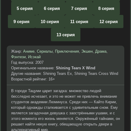
5 серия
6 серия
7 серия
8 серия
9 серия
10 серия
11 серия
12 серия
13 серия
Жанр:
Аниме
,
Сериалы
,
Приключения
,
Экшен
,
Драма
,
Фэнтези
,
Исэкай
Год выпуска: 2007
Оригинальное название:
Shining Tears X Wind
Другие названия: Shining Tears Ex, Shining Tears Cross Wind
Возрастной рейтинг: 16+
В городе Тацуми царит загадка: множество людей
бесследно исчезает, и это не может не привлечь внимание
студентов академии Люминуса. Среди них — Кайто Кирии,
который однажды сталкивается с удивительным сном. Ему
является загадочная девушка с заострёнными ушами, и с
этого момента его жизнь меняется. Окружённый тайнами, он
решает найти некую книгу, обещающую открыть двери в
альтернативный мир.