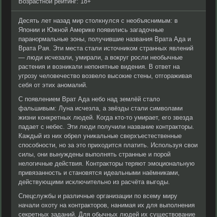
Возрастной рейтинг: 18+
Десять лет назад мир столкнулся с необъяснимым: в
Японии и Южной Америке появились загадочные
паранормальные зоны, получившие названия Врата Ада и
Врата Рая. Эти места стали источником странных явлений
— люди исчезали, умирали, а вокруг росли необычные
растения и возникали непонятные видения. В ответ на
угрозу человечество возвело высокие стены, отгораживая
себя от этих аномалий.
С появлением Врат Ада небо над землёй стало
фальшивым: Луна исчезла, а звёзды стали символами
жизни конкретных людей. Когда кто-то умирает, его звезда
падает с небес. Эти люди получили название контракторы.
Каждый из них обрел уникальные сверхъестественные
способности, но за это приходится платить. Используя свои
силы, они вынуждены выполнять странные и порой
нелогичные действия. Контракторы теряют эмоциональную
привязанность и становятся идеальными наёмниками,
действующими исключительно из расчёта выгоды.
Спецслужбы и различные организации по всему миру
начали охоту на контракторов, нанимая их для выполнения
секретных заданий. Для обычных людей их существование