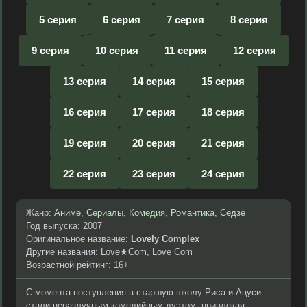
5 серия
6 серия
7 серия
8 серия
9 серия
10 серия
11 серия
12 серия
13 серия
14 серия
15 серия
16 серия
17 серия
18 серия
19 серия
20 серия
21 серия
22 серия
23 серия
24 серия
Жанр:
Аниме
,
Сериалы
,
Комедия
,
Романтика
,
Сёдзё
Год выпуска: 2007
Оригинальное название:
Lovely Complex
Другие названия: Love★Com, Love Com
Возрастной рейтинг: 16+
С момента поступления в старшую школу Риса и Ацуси
стали неразлучным комедийным дуэтом, привлекая