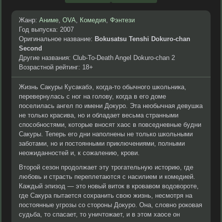
Жанр:
Аниме
,
OVA
,
Комедия
,
Фэнтези
Год выпуска: 2007
Оригинальное название:
Bokusatsu Tenshi Dokuro-chan
Second
Другие названия: Club-To-Death Angel Dokuro-chan 2
Возрастной рейтинг: 18+
Жизнь Сакуры Кусакабэ, когда-то обычного школьника,
перевернулась с ног на голову, когда в его доме
поселилась ангел по имени Докуро. Эта необычная девушка
не только красива, но и обладает весьма странными
способностями, которые вносят хаос в повседневные будни
Сакуры. Теперь его дни наполнены не только школьными
заботами, но и постоянными приключениями, полными
неожиданностей и, к сожалению, крови.
Второй сезон продолжает эту трогательную историю, где
любовь и страсть переплетаются с насилием и комедией.
Каждый эпизод — это новый виток в кровавом водовороте,
где Сакура пытается сохранить свою жизнь, несмотря на
постоянные угрозы со стороны Докуро. Она, словно роковая
судьба, то спасает, то уничтожает, и в этом хаосе он