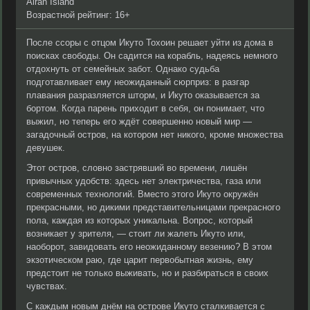
Airan Island
Возрастной рейтинг: 16+
После ссоры с отцом Икуто Тохоин решает уйти из дома в
поисках свободы. Он садится на корабль, надеясь немного
отдохнуть от семейных забот. Однако судьба
подготавливает ему неожиданный сюрприз: в разгар
плавания разразляется шторм, и Икуто оказывается за
бортом. Когда парень приходит в себя, он понимает, что
выжил, но теперь его ждёт совершенно новый мир —
загадочный остров, на котором нет никого, кроме множества
девушек.
Этот остров, словно застрявший во времени, лишён
привычных удобств: здесь нет электричества, газа или
современных технологий. Вместо этого Икуто окружён
прекрасными, но дикими представительницами прекрасного
пола, каждая из которых уникальна. Вопрос, который
возникает у зрителя, — стоит ли жалеть Икуто или,
наоборот, завидовать его неожиданному везению? В этом
экзотическом раю, где царит первобытная жизнь, ему
предстоит не только выживать, но и разбираться в своих
чувствах.
С каждым новым днём на острове Икуто сталкивается с