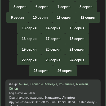
5 серия
6 серия
7 серия
8 серия
9 серия
10 серия
11 серия
12 серия
13 серия
14 серия
15 серия
16 серия
17 серия
18 серия
19 серия
20 серия
21 серия
22 серия
23 серия
24 серия
25 серия
26 серия
Жанр:
Аниме
,
Сериалы
,
Комедия
,
Романтика
,
Фэнтези
,
Сёнен
Год выпуска: 2007
Оригинальное название:
Nagasarete Airantou
Другие названия: Drift off to Blue Orchid Island, Casted Away -