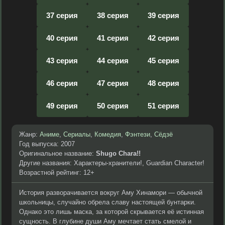
37 серия
38 серия
39 серия
40 серия
41 серия
42 серия
43 серия
44 серия
45 серия
46 серия
47 серия
48 серия
49 серия
50 серия
51 серия
Жанр:
Аниме
,
Сериалы
,
Комедия
,
Фэнтези
,
Сёдзё
Год выпуска: 2007
Оригинальное название:
Shugo Chara!!
Другие названия: Характеры-хранители!, Guardian Character!
Возрастной рейтинг: 12+
История разворачивается вокруг Аму Хинамори — обычной
школьницы, случайно обрела славу настоящей бунтарки.
Однако это лишь маска, за которой скрывается её истинная
сущность. В глубине души Аму мечтает стать смелой и