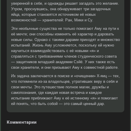
уверенной в себе, и однажды решает загадать это желание.
Утром, проснувшись, она обнаруживает три загадочных
яйца, которые становятся источником её новых
возможностей — хранителей: Ран, Мики и Су.
Эти необычные существа не только помогают Аму на пути к
её мечте; они способны изменять её характер и даровать
новые силы. Однако с такими дарами приходят и множество
испытаний. Жизнь Аму усложняется, поскольку ей нужно
научиться взаимодействовать с её новыми «я» и
справляться с требованиями членов студенческого совета
— защитников младшей академии Сэйё. У них также есть
свои хранители, и они призывают Аму к совместной работе.
Их задача заключается в поиске и «очищении» Х-яиц — тех,
что потемнели из-за владельцев, утративших веру в себя и
свои мечты. Это путешествие полное магии, дружбы и
самопознания, где каждая новая встреча и каждое
испытание приближают Аму к её истинному «я» и помогают
ей понять, что быть собой — это самый ценный дар.
Комментарии