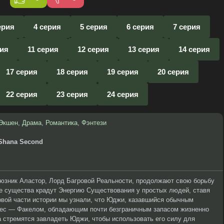
ерия
4 серия
5 серия
6 серия
7 серия
рия
11 серия
12 серия
13 серия
14 серия
17 серия
18 серия
19 серия
20 серия
22 серия
23 серия
24 серия
Экшен
,
Драма
,
Романтика
,
Фэнтези
Shana Second
оюзник Аластор, Лорд Багровой Реальности, продолжают свою борьбу
е существа крадут Энергию Существования у простых людей, ставя
ервой части истории мы узнали, что Юджи, казавшийся обычным
тес — Факелом, обладающим почти безграничным запасом жизненно
ра стремятся завладеть Юджи, чтобы использовать его силу для