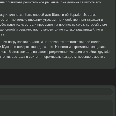
на принимает решительное решение: она должна защитить его
ации, клянётся быть опорой для Шаны в её борьбе. Их связь
востоят не только внешним угрозам, но и собственным страхам и
бостряет их чувства и проверяет на прочность союз, который стал
ая силой и решимостью, становится не только защитницей, но и
тве.
них погружается в хаос, и на горизонте появляются всё более
и Юджи не собираются сдаваться. Их воля и стремление защитить
ужием. В этом захватывающем продолжении история о любви, дружбе
ттенки, заставляя зрителя переживать каждое мгновение вместе с