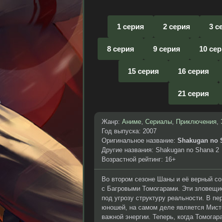
1 серия
2 серия
3 с
8 серия
9 серия
10 се
15 серия
16 серия
21 серия
Жанр:
Аниме
,
Сериалы
,
Приключения
,
Год выпуска: 2007
Оригинальное название:
Shakugan no 
Другие названия: Shakugan no Shana 2
Возрастной рейтинг: 16+
Во втором сезоне Шаны и её верный с
с Багровыми Томогарами. Эти зловещи
под угрозу структуру реальности. В п
юношей, на самом деле является Мис
важной энергии. Теперь, когда Томога