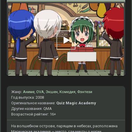
Жанр:
Аниме
,
OVA
,
Экшен
,
Комедия
,
Фэнтези
Год выпуска: 2008
Оригинальное название:
Quiz Magic Academy
Другие названия: QMA
Возрастной рейтинг: 16+
На волшебном острове, парящем в небесах, расположена
Магическая академия — место, где мечты о магии