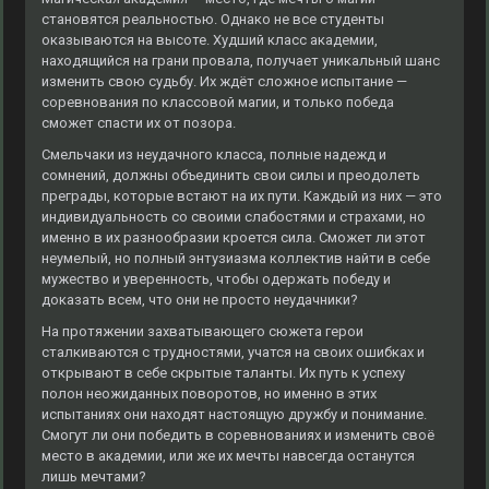
становятся реальностью. Однако не все студенты
оказываются на высоте. Худший класс академии,
находящийся на грани провала, получает уникальный шанс
изменить свою судьбу. Их ждёт сложное испытание —
соревнования по классовой магии, и только победа
сможет спасти их от позора.
Смельчаки из неудачного класса, полные надежд и
сомнений, должны объединить свои силы и преодолеть
преграды, которые встают на их пути. Каждый из них — это
индивидуальность со своими слабостями и страхами, но
именно в их разнообразии кроется сила. Сможет ли этот
неумелый, но полный энтузиазма коллектив найти в себе
мужество и уверенность, чтобы одержать победу и
доказать всем, что они не просто неудачники?
На протяжении захватывающего сюжета герои
сталкиваются с трудностями, учатся на своих ошибках и
открывают в себе скрытые таланты. Их путь к успеху
полон неожиданных поворотов, но именно в этих
испытаниях они находят настоящую дружбу и понимание.
Смогут ли они победить в соревнованиях и изменить своё
место в академии, или же их мечты навсегда останутся
лишь мечтами?