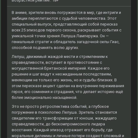
Возрастной рейтинг: 18+
В аниме, зрители вновь погружаются в мир, где интриги и
амбиции переплетаются с судьбой человечества. Этот
специальный выпуск, представляющий собой пересказ
всех 25 эпизодов первого сезона, раскрывает события с
уникальной точки зрения Лелуша Ламперужа. Он —
гениальный стратег и обладатель загадочной силы Гиас,
способной подчинять волю других.
Лелуш, движимый жаждой мести и стремлением к
справедливости, вступает в противостояние с
могущественной Британской империей. Каждое его
решение и шаг ведут к неожиданным последствиям,
меняющим не только его жизнь, но и судьбы близких. В
этом пересказе акцент сделан на внутренние переживания
героя, его сомнения и страдания, что делает историю ещё
более эмоционально насыщенной.
Это не просто ретроспектива событий, а глубокое
погружение в психологию Лелуша. Зритель становится
свидетелем его трансформации от юноши, жаждущего
справедливости, до бескомпромиссного лидера
восстания. Каждый эпизод отражает его борьбу, где
моральные дилеммы и личные потери создают сложный и