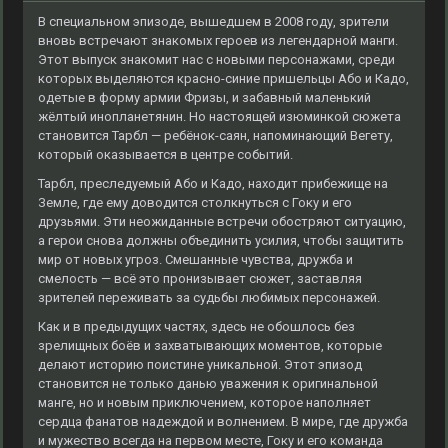
В специальном эпизоде, вышедшем в 2008 году, зрители
вновь встречают знакомых героев из легендарной манги.
Этот выпуск знакомит нас с новыми персонажами, среди
которых выделяются красно-синие пришельцы Або и Кадо,
одетые в форму армии Фризы, и забавный маленький
жёлтый инопланетянин. Но настоящей изюминкой сюжета
становится Тарбл — ребёнок-саян, напоминающий Вегету,
который оказывается в центре событий.
Тарбл, преследуемый Або и Кадо, находит прибежище на
Земле, где ему доводится столкнуться с Гоку и его
друзьями. Эти неожиданные встречи обостряют ситуацию,
а герои снова должны объединить усилия, чтобы защитить
мир от новых угроз. Смешанные чувства, дружба и
смелость — всё это пронизывает сюжет, заставляя
зрителей переживать за судьбы любимых персонажей.
Как и в предыдущих частях, здесь не обошлось без
зрелищных боёв и захватывающих моментов, которые
делают историю поистине уникальной. Этот эпизод
становится не только данью уважения к оригинальной
манге, но и новым приключением, которое наполняет
сердца фанатов надеждой и волнением. В мире, где дружба
и мужество всегда на первом месте, Гоку и его команда