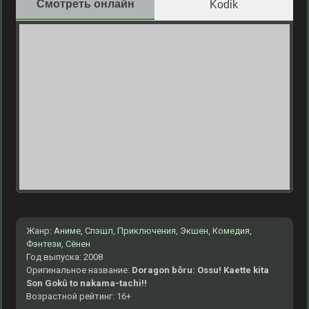
Смотреть онлайн
Kodik
Жанр:
Аниме
,
Спэшл
,
Приключения
,
Экшен
,
Комедия
,
Фэнтези
,
Сёнен
Год выпуска: 2008
Оригинальное название:
Doragon bôru: Ossu! Kaette kita
Son Gokû to nakama-tachi!!
Возрастной рейтинг: 16+