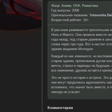
Жанр:
Аниме
,
OVA
,
Романтика
Год выпуска: 2008
Оригинальное название:
Yotsunoha Dai
Возрастной рейтинг: 16+
В рассказе развивается трогательная 
Нонo и Макото. Они провели вместе не
года назад, под старым деревом в шко
снова через три года. Вот и настал эт
здании академии Мотицуки.
Каждый из них изменился, но воспомин
старом здании, пропитанном духом юно
мечты, страхи и надежды на будущее, о
все изменения, дружба остаётся крепко
Это не просто история о встрече. Это р
они могут продолжать вдохновлять нас
вспомнить, что значит быть вместе, и 
никогда не угасает.
Комментарии