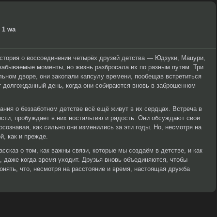
 1 wa
история о воссоединении четырёх друзей детства — Юдзуки, Мацури,
забываемые моменты, но жизнь разбросала их по разным путям. Три
льном дворе, они закопали капсулу времени, пообещав встретиться
от долгожданный день, когда они собираются вновь в заброшенном
ания о беззаботном детстве всё ещё живут в их сердцах. Встреча в
сти, пробуждает в них ностальгию и радость. Они обсуждают свои
сознавая, как сильно они изменились за эти годы. Но, несмотря на
й, как и прежде.
ассказ о том, как важны связи, которые мы создаём в детстве, и как
, даже когда время уходит. Друзья вновь объединяются, чтобы
понять, что, несмотря на расстояние и время, настоящая дружба