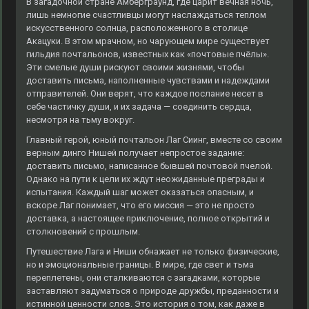
В загадочной стране Амберграунд, где царит вечная ночь,
лишь немногие счастливцы могут наслаждаться теплом
искусственного солнца, расположенного в столице
Акацуки. В этом мрачном, но чарующем мире существует
гильдия почтальонов, известных как «почтовые пчёлы».
Эти смелые души рискуют своими жизнями, чтобы
доставить письма, наполненные чувствами и надеждами
отправителей. Они верят, что каждое послание несет в
себе частичку души, и их задача — соединить сердца,
несмотря на тьму вокруг.
Главный герой, юный почтальон Лаг Сиинг, вместе со своим
верным динго Нишей получает непростое задание:
доставить письмо, написанное бывшей почтовой пчелой.
Однако на пути к цели их ждут неожиданные преграды и
испытания. Каждый шаг может оказаться опасным, и
вскоре Лаг понимает, что его миссия — это не просто
доставка, а настоящее приключение, полное открытий и
столкновений с прошлым.
Путешествие Лага и Ниши обнажает не только физические,
но и эмоциональные границы. В мире, где свет и тьма
переплетены, они сталкиваются с загадками, которые
заставляют задуматься о природе дружбы, преданности и
истинной ценности слов. Это история о том, как даже в