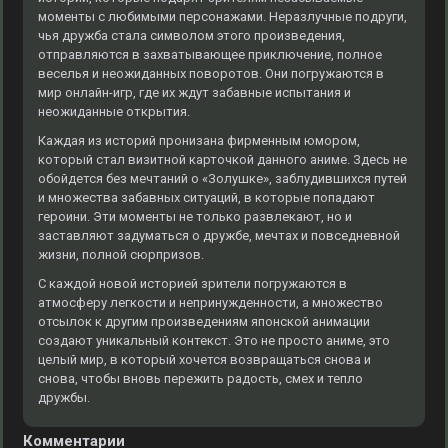
моменты с любимыми персонажами. Неразлучные подруги,
чья дружба стала символом этого произведения,
отправляются в захватывающее приключение, полное
веселья и неожиданных поворотов. Они погружаются в
мир онлайн-игр, где их ждут забавные испытания и
неожиданные открытия.
Каждая из историй пронизана фирменным юмором,
который стал визитной карточкой данного аниме. Здесь не
обойдется без мечтаний о «Золушке», заблудившихся путей
и множества забавных ситуаций, в которые попадают
героини. Эти моменты не только развлекают, но и
заставляют задуматься о дружбе, мечтах и повседневной
жизни, полной сюрпризов.
С каждой новой историей зрители погружаются в
атмосферу легкости и непринужденности, а множество
отсылок к другим произведениям японской анимации
создают уникальный контекст. Это не просто аниме, это
целый мир, в который хочется возвращаться снова и
снова, чтобы вновь пережить радость, смех и тепло
дружбы.
Комментарии