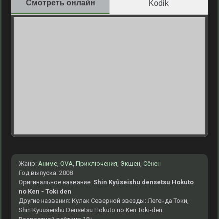
Смотреть онлайн
Kodik
Жанр:
Аниме
,
OVA
,
Приключения
,
Экшен
,
Сёнен
Год выпуска: 2008
Оригинальное название:
Shin Kyûseishu densetsu Hokuto
no Ken - Toki den
Другие названия: Кулак Северной звезды: Легенда Токи,
Shin Kyuuseishu Densetsu Hokuto no Ken Toki-den