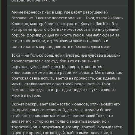
Возрастной рейтинг: 18+
Аниме переносит нас в мир, где царят разрушение и
беззаконие. В центре повествования — Токи, второй «брат»
Кэнширо, мастер боевого искусства Хокуто Шин Кен. Эта
история не просто о битвах и жестокости, а о внутренней
борьбе, формирующей личность героя. Мы наблюдаем за
его становлением, стремлением защитить слабых и
восстановить справедливость в беспощадном мире.
Токи — не только боец, но и человек, чьи чувства и эмоции
переплетаются с его судьбой. Его отношения с
окружающими, особенно с Кэнширо, становятся
ключевыми моментами в развитии сюжета. Мы видим, как
братская связь испытывается на прочность, как идеалы и
мечты сталкиваются с жестокой реальностью. Токи —
символ надежды, но и трагедии, ведь его путь не лишен
жертв и потерь.
Сюжет раскрывает множество нюансов, отличающих его
от оригинального сериала. Здесь мы получаем более
глубокое понимание мотивов и переживаний Токи, что
делает его историю не только захватывающей, но и
трогательной. Погружаясь в его мир, зритель оказывается
в центре драмы, где каждый выбор имеет значение, а