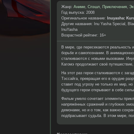
Жанр:
Аниме
,
Спэшл
,
Приключения
,
Эк
Год выпуска: 2008
Оригинальное название:
Inuyasha: Kur
Другие названия: Inu Yasha Special, Blac
InuYasha
Возрастной рейтинг: 16+
В мире, где пересекаются реальность и
борьбе и самопознании. В анимационн
сталкиваются с новыми вызовами. Инуя
Кагомэ продолжают своё путешествие, 
На этот раз герои сталкиваются с заг
Тэссайга, превращая его в орудие раз
ставит под угрозу не только их мир, н
будущего герои открывают в себе силы
Фильм умело сочетает элементы прикл
напряжённых сражений и глубоких эмоц
демонами, но и о том, как важно сохра
подбрасывает судьба. В этом мире, п