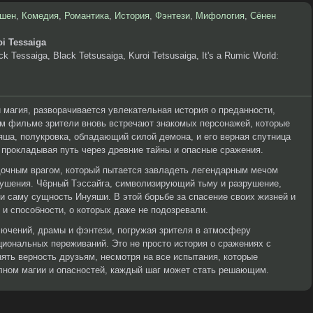
шен
,
Комедия
,
Романтика
,
История
,
Фэнтези
,
Мифология
,
Сёнен
oi Tessaiga
k Tessaiga, Black Tetsusaiga, Kuroi Tetsusaiga, It's a Rumic World:
 магия, разворачивается увлекательная история о преданности,
ом фильме зрители вновь встречают знакомых персонажей, которые
ша, полукровка, обладающий силой демона, и его верная спутница
прокладывая путь через древние тайны и опасные сражения.
адочным врагом, который пытается завладеть легендарным мечом
рушения. Чёрный Тэссайга, символизирующий тьму и разрушение,
о и саму сущность Инуяши. В этой борьбе за спасение своих жизней и
 и способности, о которых даже не подозревали.
ючений, драмы и фэнтези, погружая зрителя в атмосферу
иональных переживаний. Это не просто история о сражениях с
нять верность друзьям, несмотря на все испытания, которые
олном магии и опасностей, каждый шаг может стать решающим.