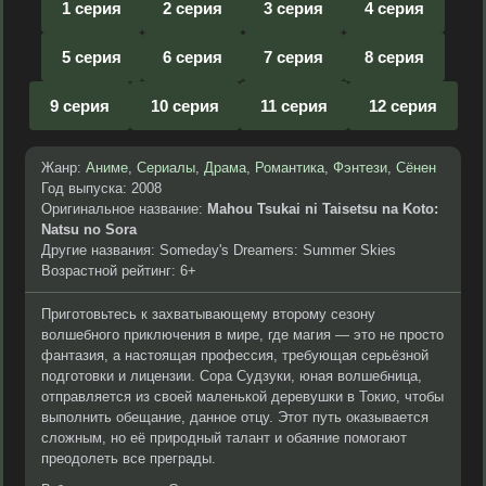
1 серия
2 серия
3 серия
4 серия
5 серия
6 серия
7 серия
8 серия
9 серия
10 серия
11 серия
12 серия
Жанр:
Аниме
,
Сериалы
,
Драма
,
Романтика
,
Фэнтези
,
Сёнен
Год выпуска: 2008
Оригинальное название:
Mahou Tsukai ni Taisetsu na Koto:
Natsu no Sora
Другие названия: Someday's Dreamers: Summer Skies
Возрастной рейтинг: 6+
Приготовьтесь к захватывающему второму сезону
волшебного приключения в мире, где магия — это не просто
фантазия, а настоящая профессия, требующая серьёзной
подготовки и лицензии. Сора Судзуки, юная волшебница,
отправляется из своей маленькой деревушки в Токио, чтобы
выполнить обещание, данное отцу. Этот путь оказывается
сложным, но её природный талант и обаяние помогают
преодолеть все преграды.