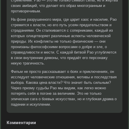
стремлений. Рао — это не только символ силы, но и жертва
своих амбиций, что делает его образ многогранным и
противоречивым.
На фоне разрушенного мира, где царит хаос и насилие, Рао
стремится к власти, но его путь усеян предательством и
страданиями. Он сталкивается с соперниками, каждый из
которых олицетворяет различные аспекты человеческой
природы. Их конфликты не только физические — они
пронизаны философскими вопросами о добре и зле, о
справедливости и мести. С каждой битвой Рао углубляется
в свои внутренние демоны, что придаёт его персонажу
некую трагичность.
Фильм не просто рассказывает о боях и приключениях, он
исследует человеческие отношения, мотивы и последствия
выбора. Какова цена власти? Что значит быть сильным?
Через призму судьбы Рао мы видим, как легко можно
потерять себя в погоне за величием. Это не только
эпическая сага о боевых искусствах, но и глубокая драма о
падении и искуплении.
Комментарии