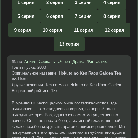
1 серия
2 серия
3 серия
4 серия
5 серия
6 серия
7 серия
8 серия
9 серия
10 серия
11 серия
12 серия
13 серия
Жанр:
Аниме
,
Сериалы
,
Экшен
,
Драма
,
Фантастика
Год выпуска: 2008
Оригинальное название:
Hokuto no Ken Raou Gaiden Ten
no Haou
Другие названия: Ten no Haou: Hokuto no Ken Raou Gaiden
Возрастной рейтинг: 18+
В мрачном и беспощадном мире постапокалипсиса, где
выживание — это ежедневная борьба, на первый план
выходит история Рао, одного из самых могущественных
воинов. Он — не просто боец, а истинный властелин, чей
кулак способен сокрушать врагов с неимоверной силой. Мы
погружаемся в его прошлое, проникая в глубины его души и