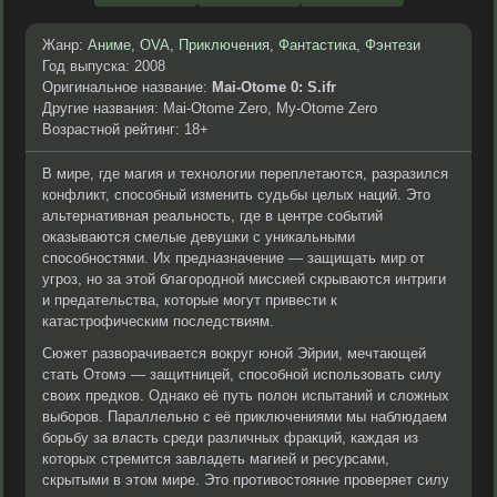
Жанр:
Аниме
,
OVA
,
Приключения
,
Фантастика
,
Фэнтези
Год выпуска: 2008
Оригинальное название:
Mai-Otome 0: S.ifr
Другие названия: Mai-Otome Zero, My-Otome Zero
Возрастной рейтинг: 18+
В мире, где магия и технологии переплетаются, разразился
конфликт, способный изменить судьбы целых наций. Это
альтернативная реальность, где в центре событий
оказываются смелые девушки с уникальными
способностями. Их предназначение — защищать мир от
угроз, но за этой благородной миссией скрываются интриги
и предательства, которые могут привести к
катастрофическим последствиям.
Сюжет разворачивается вокруг юной Эйрии, мечтающей
стать Отомэ — защитницей, способной использовать силу
своих предков. Однако её путь полон испытаний и сложных
выборов. Параллельно с её приключениями мы наблюдаем
борьбу за власть среди различных фракций, каждая из
которых стремится завладеть магией и ресурсами,
скрытыми в этом мире. Это противостояние проверяет силу