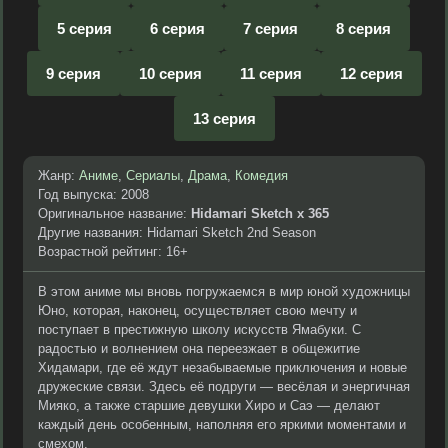
5 серия
6 серия
7 серия
8 серия
9 серия
10 серия
11 серия
12 серия
13 серия
Жанр:
Аниме
,
Сериалы
,
Драма
,
Комедия
Год выпуска: 2008
Оригинальное название:
Hidamari Sketch x 365
Другие названия: Hidamari Sketch 2nd Season
Возрастной рейтинг: 16+
В этом аниме мы вновь погружаемся в мир юной художницы
Юно, которая, наконец, осуществляет свою мечту и
поступает в престижную школу искусств Ямабуки. С
радостью и волнением она переезжает в общежитие
Хидамари, где её ждут незабываемые приключения и новые
дружеские связи. Здесь её подруги — весёлая и энергичная
Мияко, а также старшие девушки Хиро и Саэ — делают
каждый день особенным, наполняя его яркими моментами и
смехом.