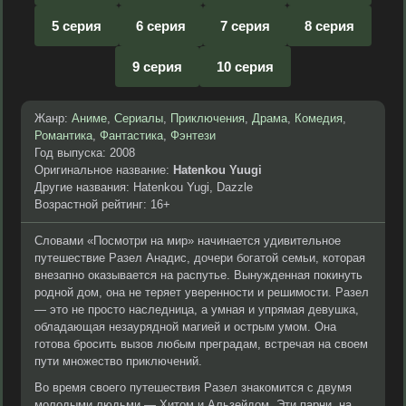
5 серия
6 серия
7 серия
8 серия
9 серия
10 серия
Жанр:
Аниме
,
Сериалы
,
Приключения
,
Драма
,
Комедия
,
Романтика
,
Фантастика
,
Фэнтези
Год выпуска: 2008
Оригинальное название:
Hatenkou Yuugi
Другие названия: Hatenkou Yugi, Dazzle
Возрастной рейтинг: 16+
Словами «Посмотри на мир» начинается удивительное
путешествие Разел Анадис, дочери богатой семьи, которая
внезапно оказывается на распутье. Вынужденная покинуть
родной дом, она не теряет уверенности и решимости. Разел
— это не просто наследница, а умная и упрямая девушка,
обладающая незаурядной магией и острым умом. Она
готова бросить вызов любым преградам, встречая на своем
пути множество приключений.
Во время своего путешествия Разел знакомится с двумя
молодыми людьми — Хитом и Альзейдом. Эти парни, на