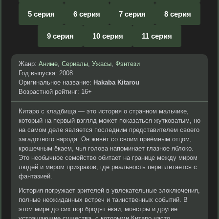
5 серия
6 серия
7 серия
8 серия
9 серия
10 серия
11 серия
Жанр:
Аниме
,
Сериалы
,
Ужасы
,
Фэнтези
Год выпуска: 2008
Оригинальное название:
Hakaba Kitarou
Возрастной рейтинг: 16+
Китаро с кладбища — это история о странном мальчике,
который на первый взгляд может показаться жутковатым, но
на самом деле является последним представителем своего
загадочного народа. Он живёт со своим приёмным отцом,
крошечным ёкаем, чья голова напоминает глазное яблоко.
Это необычное семейство обитает на границе между миром
людей и миром призраков, где реальность переплетается с
фантазией.
История погружает зрителей в увлекательные злоключения,
полные неожиданных встреч и таинственных событий. В
этом мире до сих пор бродят ёкаи, монстры и другие
устрашающие существа, с которыми Китаро часто