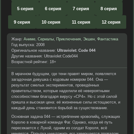
5 серия
6 серия
7 серия
8 серия
9 серия
10 серия
11 серия
12 серия
Жанр:
Аниме
,
Сериалы
,
Приключения
,
Экшен
,
Фантастика
Год выпуска: 2008
Оригинальное название:
Ultraviolet: Code 044
Другие названия: Ultraviolet:Code044
Возрастной рейтинг: 18+
В мрачном будущем, где тени правят миром, появляется
загадочная девушка с кодовым номером 044. Она —
результат смелых экспериментов, проведённых
правительством, которые наделили её невероятными
способностями благодаря вирусу «СР4». Но с этой силой
пришла и высокая цена: её жизненные силы истощаются, и
каждый день становится борьбой за существование.
Основная задача 044 — истребление кровопийц, служащих
Королю в коварной команде Фаг. Однако, когда её путь
пересекается с Лукой, одним из солдат Короля, всё
меняется. Попытка уничтожить его завершается провалом,