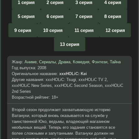
1 серия
2 серия
3 серия
4 серия
5 серия
6 серия
7 серия
8 серия
9 серия
10 серия
11 серия
12 серия
13 серия
Жанр:
Аниме
,
Сериалы
,
Драма
,
Комедия
,
Фэнтези
,
Тайна
Год выпуска: 2008
Оригинальное название:
xxxHOLiC: Kei
Другие названия: xxxHOLiC: Tsugi, xxxHOLiC TV 2,
xxxHOLiC New Series, xxxHOLiC Second Season, xxxHOLiC
2nd Series
Возрастной рейтинг: 18+
Второй сезон продолжает захватывающую историю
Ватануки, который вновь оказывается на службе у
таинственной Юко, ведьмы, владеющей магазином
необычных вещей. Теперь его задания становятся все
более сложными и запутанными. Ватануки должен не