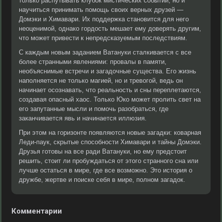
только распутывать клубок мистических событий, но и
научиться принимать помощь своих верных друзей —
Домэки и Химавари. Их поддержка становится для него
неоценимой, однако гордость мешает ему доверять другим,
что может привести к непредсказуемым последствиям.
С каждым новым заданием Ватануки сталкивается с все
более странными явлениями: провалы в памяти,
необъяснимые встречи и загадочные существа. Его жизнь
наполняется не только магией, но и тревогой, ведь он
начинает осознавать, что реальность и сны переплетаются,
создавая опасный хаос. Только Юко может пролить свет на
его запутанные мысли и помочь разобраться, где
заканчивается явь и начинается иллюзия.
При этом на горизонте появляются новые загадки: коварная
Леди-паук, скрытые способности Химавари и тайны Домэки.
Друзья готовы на все ради Ватануки, но ему предстоит
решить, стоит ли пробуждаться от этого странного сна или
лучше остаться в мире, где все возможно. Это история о
дружбе, жертве и поиске себя в мире, полном загадок.
Комментарии