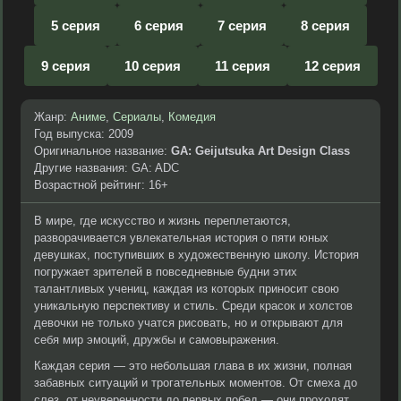
5 серия
6 серия
7 серия
8 серия
9 серия
10 серия
11 серия
12 серия
Жанр:
Аниме
,
Сериалы
,
Комедия
Год выпуска: 2009
Оригинальное название:
GA: Geijutsuka Art Design Class
Другие названия: GA: ADC
Возрастной рейтинг: 16+
В мире, где искусство и жизнь переплетаются,
разворачивается увлекательная история о пяти юных
девушках, поступивших в художественную школу. История
погружает зрителей в повседневные будни этих
талантливых учениц, каждая из которых приносит свою
уникальную перспективу и стиль. Среди красок и холстов
девочки не только учатся рисовать, но и открывают для
себя мир эмоций, дружбы и самовыражения.
Каждая серия — это небольшая глава в их жизни, полная
забавных ситуаций и трогательных моментов. От смеха до
слез, от неуверенности до первых побед — они проходят