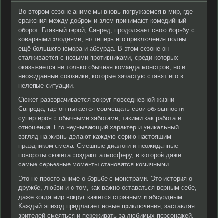
Во втором сезоне аниме мы вновь погружаемся в мир, где
сражения между добром и злом принимают комедийный
оборот. Главный герой, Санред, продолжает свою борьбу с
коварными злодеями, но теперь его приключения полны
ещё большего юмора и абсурда. В этом сезоне он
сталкивается с новыми противниками, среди которых
оказывается не только обычная команда монстров, но и
неожиданные союзники, которые зачастую ставят его в
нелепые ситуации.
Сюжет разворачивается вокруг повседневной жизни
Санреда, где он пытается совмещать свои обязанности
супергероя с обычными заботами, такими как работа и
отношения. Его неунывающий характер и уникальный
взгляд на жизнь делают каждую серию настоящим
праздником смеха. Смешные диалоги и неожиданные
повороты сюжета создают атмосферу, в которой даже
самые серьезные моменты становятся комичными.
Это не просто аниме о борьбе с монстрами. Это история о
дружбе, любви и о том, как важно оставаться верным себе,
даже когда мир вокруг кажется странным и абсурдным.
Каждый эпизод предлагает новые приключения, заставляя
зрителей смеяться и переживать за любимых персонажей,