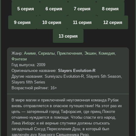
5 серия
6 серия
7 серия
8 серия
9 серия
10 серия
11 серия
12 серия
13 серия
Жанр:
Аниме
,
Сериалы
,
Приключения
,
Экшен
,
Комедия
,
Фэнтези
Год выпуска: 2009
Оригинальное название:
Slayers Evolution-R
Другие названия: Sureiyazu Evolution-R, Slayers 5th Season,
Slayers fifth Series
Возрастной рейтинг: 16+
В мире магии и приключений неугомонная команда Рубак
вновь отправляется в опасное путешествие! На этот раз их
цель — затерянный город Тафорасия, где принц Покоте
отчаянно нуждается в помощи. Чтобы спасти его народ,
Лина Инбэрс и её верные спутники должны отыскать
загадочный Сосуд Переселения Душ, в который был
заключён дух Красного Священника Резо.