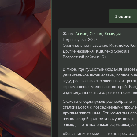
1 серия
Жанр:
Аниме
,
Спэшл
,
Комедия
Год выпуска: 2009
Оригинальное название:
Kuruneko: Ku
Другие названия: Kuruneko Specials
Возрастной рейтинг: 6+
В мире, где пушистые создания завоев
удивительное путешествие, полное оча
году, рассказывает о забавных и трог
героями своих маленьких историй. Каж
индивидуальность и характер, позволя
Сюжеты спецвыпусков разнообразны и 
сталкиваются с повседневными проблем
другими животными. Эти моменты напо
позволяющей зрителям почувствовать 
эпизод — это маленькая зарисовка, за
«Кошачьи истории» — это не просто ан