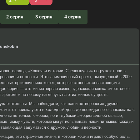
2 серия
3 серия
4 серия
runekobin
ывают сердца, «Кошачьи истории: Спецвыпуски» погружают нас в
рования и нежности. Этот анимационный проект, выпущенный в 2009
ательных приключениях кошек, которые становятся настоящими
дая серия — это миниатюрная жизнь, где каждая кошка имеет свою
я зрителям по-новому взглянуть на этих милых существ.
увлекательны. Мы наблюдаем, как наши четвероногие друзья
ами: от поиска уюта в холодный день до неожиданного знакомства с
лнены не только юмором, но и глубокой эмоциональной связью,
всю гамму чувств, которые могут испытывать наши питомцы. Каждый
ставляющая задуматься о дружбе, любви и верности.
имация, это отражение жизни, в которой кошки играют особую роль.