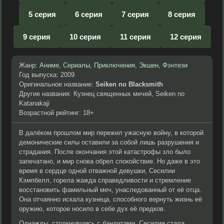
5 серия
6 серия
7 серия
8 серия
9 серия
10 серия
11 серия
12 серия
Жанр:
Аниме
,
Сериалы
,
Приключения
,
Экшен
,
Фэнтези
Год выпуска: 2009
Оригинальное название:
Seiken no Blacksmith
Другие названия: Кузнец священных мечей, Seiken no
Katanakaji
Возрастной рейтинг: 18+
В далёком прошлом мир пережил ужасную войну, в которой
демонические силы оставили за собой лишь разрушения и
страдания. После окончания этой катастрофы зло было
запечатано, и мир снова обрел спокойствие. Но даже в это
время в сердце одной отважной девушки, Сесилии
Кэмпбелл, горела жажда справедливости и стремление
восстановить фамильный меч, унаследованный от её отца.
Она отчаянно искала кузнеца, способного вернуть жизнь её
оружию, которое носило в себе дух её предков.
Однажды, столкнувшись с бандитами, Сесилия стала