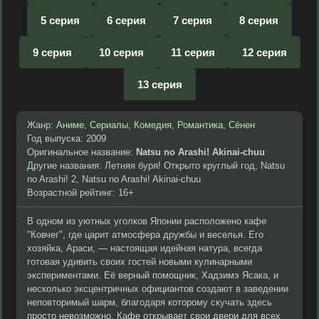
5 серия
6 серия
7 серия
8 серия
9 серия
10 серия
11 серия
12 серия
13 серия
Жанр:
Аниме
,
Сериалы
,
Комедия
,
Романтика
,
Сёнен
Год выпуска: 2009
Оригинальное название:
Natsu no Arashi! Akinai-chuu
Другие названия: Летняя буря! Открыто круглый год, Natsu
no Arashi! 2, Natsu no Arashi! Akinai-chuu
Возрастной рейтинг: 16+
В одном из уютных уголков Японии расположено кафе
"Ковчег", где царит атмосфера дружбы и веселья. Его
хозяйка, Араси, — настоящая идейная натура, всегда
готовая удивить своих гостей новыми кулинарными
экспериментами. Её верный помощник, Хадзимэ Ясака, и
несколько эксцентричных официантов создают в заведении
неповторимый шарм, благодаря которому скучать здесь
просто невозможно. Кафе открывает свои двери для всех