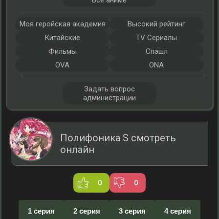
Все аниме
Моя геройская академия
Высокий рейтинг
Китайские
TV Сериалы
Фильмы
Спэшл
OVA
ONA
Задать вопрос
администрации
Полифоника S смотреть
онлайн
0
0
1 серия
2 серия
3 серия
4 серия