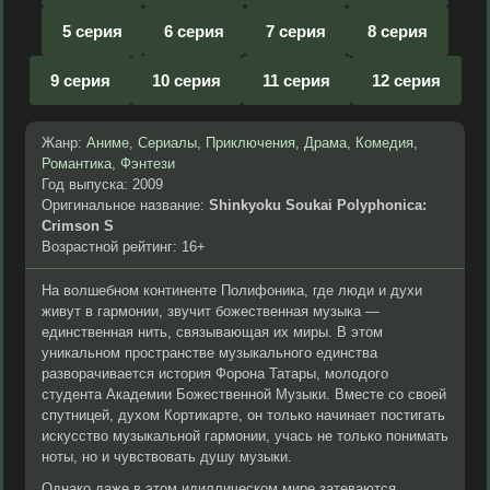
5 серия
6 серия
7 серия
8 серия
9 серия
10 серия
11 серия
12 серия
Жанр:
Аниме
,
Сериалы
,
Приключения
,
Драма
,
Комедия
,
Романтика
,
Фэнтези
Год выпуска: 2009
Оригинальное название:
Shinkyoku Soukai Polyphonica:
Crimson S
Возрастной рейтинг: 16+
На волшебном континенте Полифоника, где люди и духи
живут в гармонии, звучит божественная музыка —
единственная нить, связывающая их миры. В этом
уникальном пространстве музыкального единства
разворачивается история Форона Татары, молодого
студента Академии Божественной Музыки. Вместе со своей
спутницей, духом Кортикарте, он только начинает постигать
искусство музыкальной гармонии, учась не только понимать
ноты, но и чувствовать душу музыки.
Однако даже в этом идиллическом мире затеваются