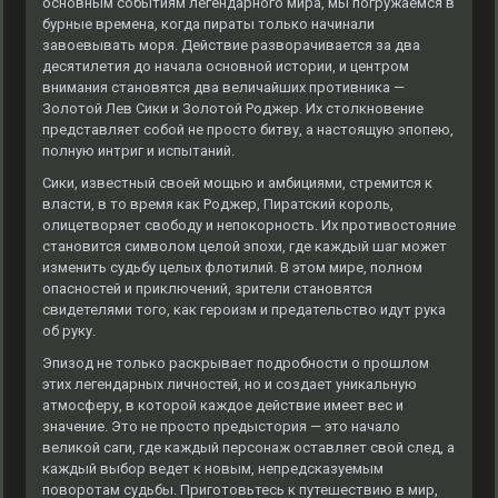
основным событиям легендарного мира, мы погружаемся в
бурные времена, когда пираты только начинали
завоевывать моря. Действие разворачивается за два
десятилетия до начала основной истории, и центром
внимания становятся два величайших противника —
Золотой Лев Сики и Золотой Роджер. Их столкновение
представляет собой не просто битву, а настоящую эпопею,
полную интриг и испытаний.
Сики, известный своей мощью и амбициями, стремится к
власти, в то время как Роджер, Пиратский король,
олицетворяет свободу и непокорность. Их противостояние
становится символом целой эпохи, где каждый шаг может
изменить судьбу целых флотилий. В этом мире, полном
опасностей и приключений, зрители становятся
свидетелями того, как героизм и предательство идут рука
об руку.
Эпизод не только раскрывает подробности о прошлом
этих легендарных личностей, но и создает уникальную
атмосферу, в которой каждое действие имеет вес и
значение. Это не просто предыстория — это начало
великой саги, где каждый персонаж оставляет свой след, а
каждый выбор ведет к новым, непредсказуемым
поворотам судьбы. Приготовьтесь к путешествию в мир,